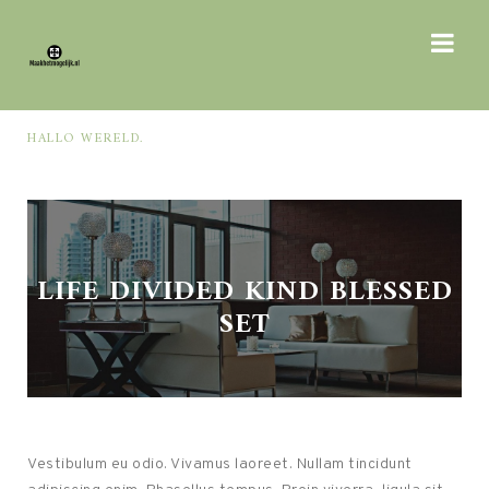
HALLO WERELD.
WAS
LIFE DIVIDED KIND BLESSED
SET
Vestibulum eu odio. Vivamus laoreet. Nullam tincidunt