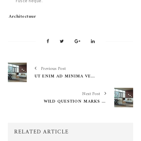
Fusce neque.
Tags:
Architectuur
Previous Post
UT ENIM AD MINIMA VENIAM
Next Post
WILD QUESTION MARKS AND DEVIOUS
RELATED ARTICLE